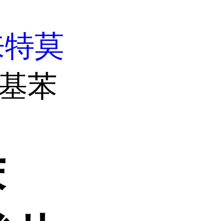
来特莫
氧基苯
苯