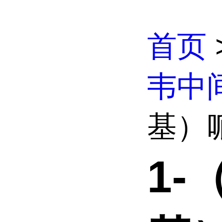
首页
韦中
基）哌
1-