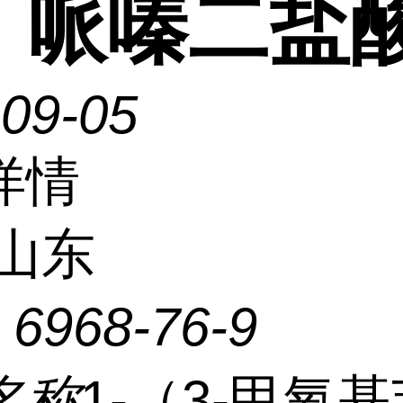
）哌嗪二盐
-09-05
详情
山东
：
6968-76-9
名称
1-（3-甲氧