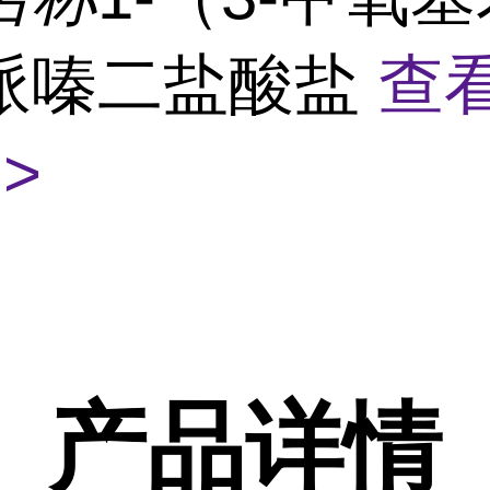
哌嗪二盐酸盐
查
>
产品
详情