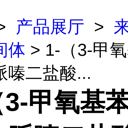
>
产品展厅
>
间体
> 1-（3-甲
嗪二盐酸...
（3-甲氧基