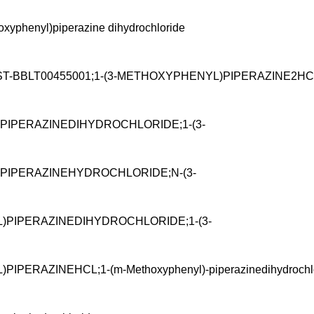
xyphenyl)piperazine dihydrochloride
-BBLT00455001;1-(3-METHOXYPHENYL)PIPERAZINE2HCL;
IPERAZINEDIHYDROCHLORIDE;1-(3-
IPERAZINEHYDROCHLORIDE;N-(3-
PIPERAZINEDIHYDROCHLORIDE;1-(3-
ERAZINEHCL;1-(m-Methoxyphenyl)-piperazinedihydrochlor