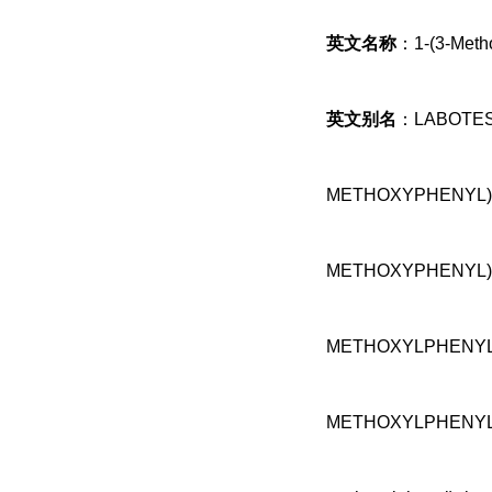
英文名称
：1-(3-Metho
英文别名
：LABOTEST
METHOXYPHENYL)P
METHOXYPHENYL)P
METHOXYLPHENYL)
METHOXYLPHENYL)PIP