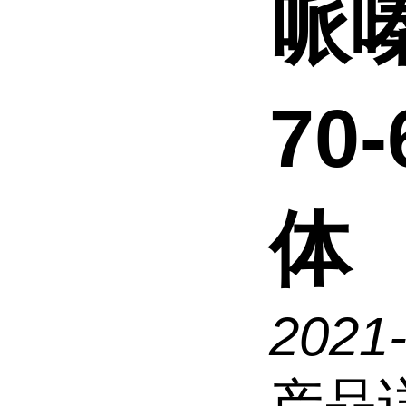
哌嗪
70
体
2021
产品