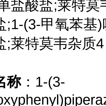
 单盐酸盐;莱特莫
;1-(3-甲氧苯基
盐;莱特莫韦杂质4
名称
：1-(3-
xyphenyl)pipera