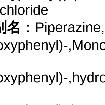
chloride
别名
：Piperazine,
xyphenyl)-,Monoh
xyphenyl)-,hydro