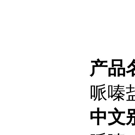
产品
哌嗪
中文