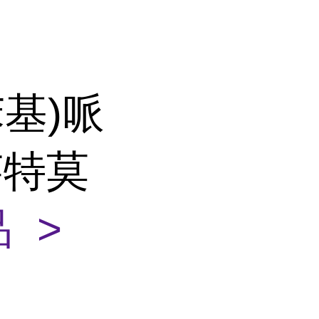
苯基)哌
莱特莫
 >