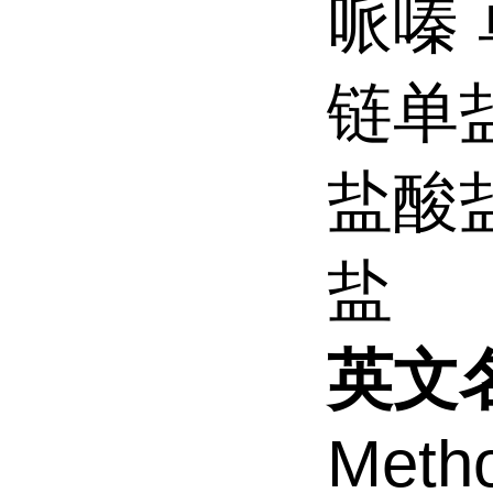
哌嗪
链单盐
盐酸
盐
英文
Metho