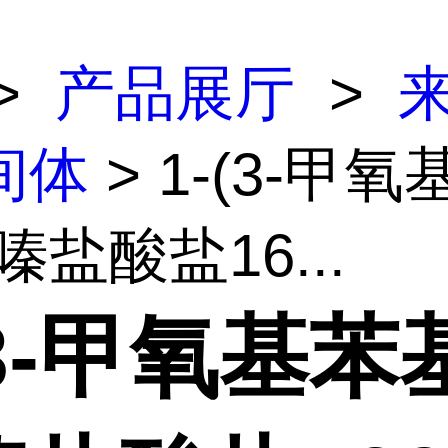
>
产品展厅
>
间体
> 1-(3-甲氧
嗪盐酸盐16...
(3-甲氧基苯