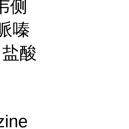
韦侧
)哌嗪
 盐酸
zine