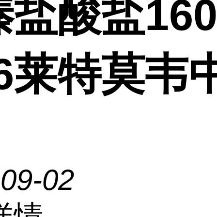
盐酸盐1601
-6莱特莫韦
-09-02
详情