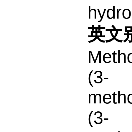
hydro
英文
Metho
(3-
metho
(3-