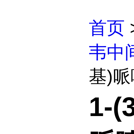
首页
韦中
基)哌
1-