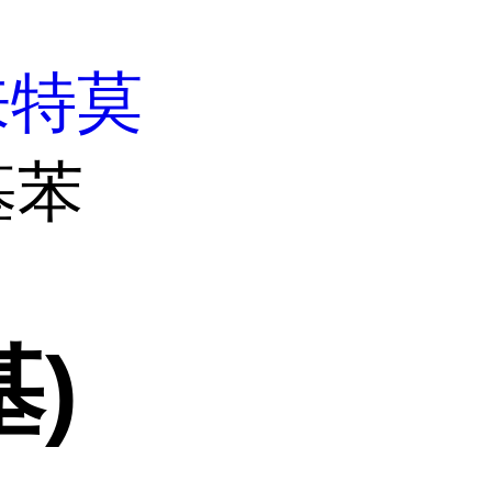
来特莫
基苯
基)