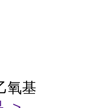
'-乙氧基
 >