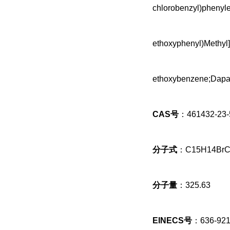
chlorobenzyl)phenyle
ethoxyphenyl)Methyl]
ethoxybenzene;Dapag
CAS号
：461432-23-
分子式
：C15H14BrC
分子量
：325.63
EINECS号
：636-921