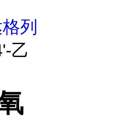
达格列
4'-乙
乙氧