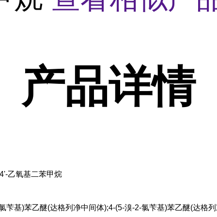
产品
详情
氯-4'-乙氧基二苯甲烷
-2-氯苄基)苯乙醚(达格列净中间体);4-(5-溴-2-氯苄基)苯乙醚(达格列净