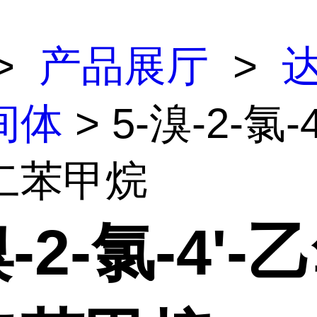
>
产品展厅
>
间体
> 5-溴-2-氯-
二苯甲烷
溴-2-氯-4'-