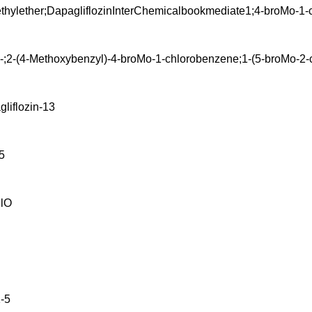
thylether;DapagliflozinInterChemicalbookmediate1;4-broMo-1-ch
-;2-(4-Methoxybenzyl)-4-broMo-1-chlorobenzene;1-(5-broMo-2-c
liflozin-13
5
lO
-5