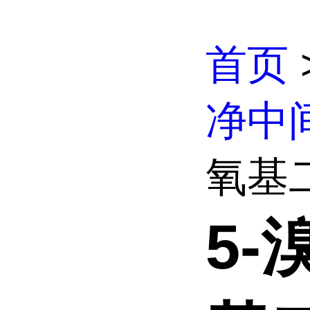
首页
净中
氧基
5-