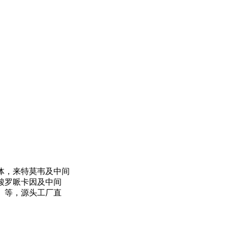
体，来特莫韦及中间
酸罗哌卡因及中间
）等，源头工厂直