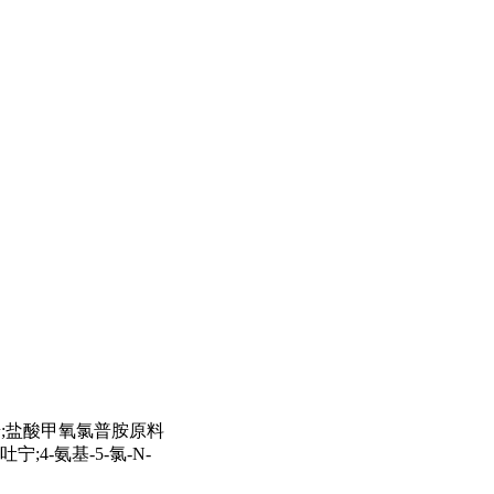
苯酰胺;盐酸甲氧氯普胺原料
宁;4-氨基-5-氯-N-