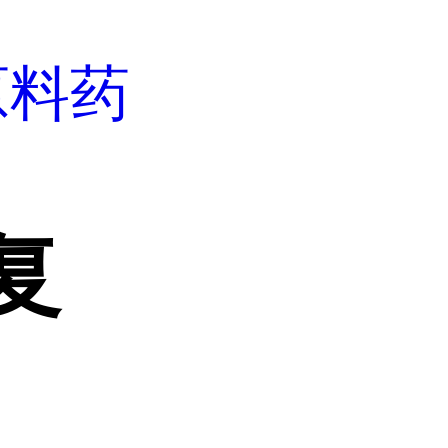
原料药
复