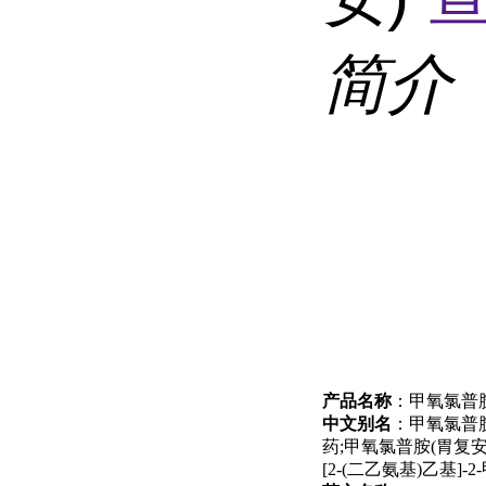
简介
产品名称
：甲氧氯普
中文别名
：甲氧氯普胺溶
药;甲氧氯普胺(胃复安);
[2-(二乙氨基)乙基]