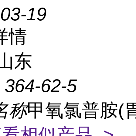
-03-19
详情
山东
：
364-62-5
名称
甲氧氯普胺(
看相似产品 >