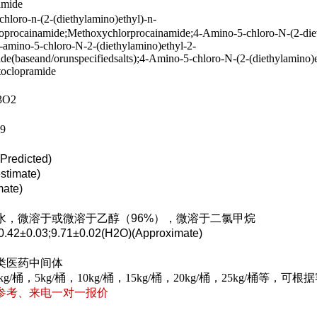
amide
hloro-n-(2-(diethylamino)ethyl)-n-
oprocainamide;Methoxychlorprocainamide;4-Amino-5-chloro-N-(2-diet
amino-5-chloro-N-2-(diethylamino)ethyl-2-
e(baseand/orunspecifiedsalts);4-Amino-5-chloro-N-(2-(diethylamino)e
oclopramide
3O2
9
Predicted)
stimate)
mate)
水，微溶于或微溶于乙醇（96%），微溶于二氯甲烷
0.42±0.03;9.71±0.02(H2O)(Approximate)
类医药中间体
2kg/桶，5kg/桶，10kg/桶，15kg/桶，20kg/桶，25kg/桶等
参考、来电一对一报价