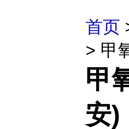
首页
> 甲
甲
安)