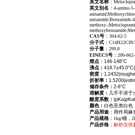
英文名称
：Metoclopr
英文别名
：4-amino-5-c
anisamid;Methoxychlor
anisamide;Benzamide,4-
methoxy-;Metoclopramid
methoxybenzamide;Met
CAS号
：364-62-5
分子式
：C14H22ClN
分子量
：299.8
EINECS号
：206-662-
熔点
：146-148°C
沸点：
418.7±45.0°C(
密度：
1.2432(roughe
折射率：
1.5200(esti
储存条件：
2-8°C
溶解度：
几乎不溶于
酸度系数：
(pKa)pKa
颜色：
白色至类白色
产品用途
：用作局麻
产品规格
：1kg/桶，
产品价格
：
标价仅供