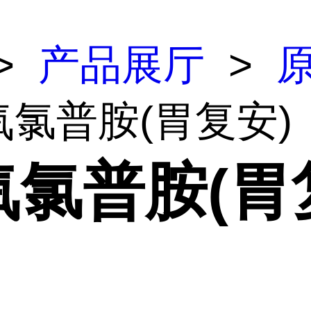
>
产品展厅
>
氧氯普胺(胃复安)
氧氯普胺(胃